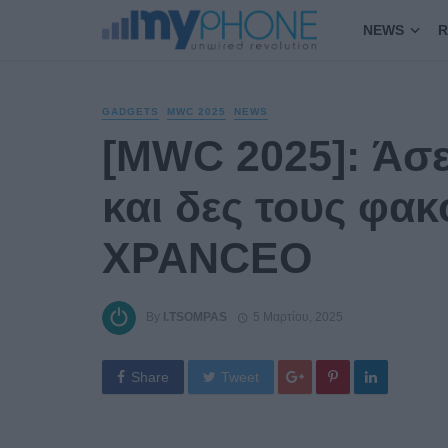
NEWS
R
GADGETS
MWC 2025
NEWS
[MWC 2025]: Άσε
και δες τους φα
XPANCEO
By
I.TSOMPAS
5 Μαρτίου, 2025
Share
Tweet