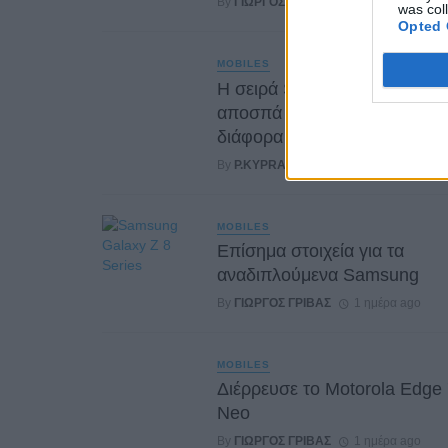
By
ΓΙΏΡΓΟΣ ΓΡΊΒΑΣ
5 ώρες ago
was col
Opted 
MOBILES
Η σειρά Samsung Galaxy Z
αποσπά θετικές κριτικές από
διάφορα media στην Ευρώπ
By
P.KYPRAIOS
5 ώρες ago
MOBILES
Επίσημα στοιχεία για τα
αναδιπλούμενα Samsung
By
ΓΙΏΡΓΟΣ ΓΡΊΒΑΣ
1 ημέρα ago
MOBILES
Διέρρευσε το Motorola Edge
Neo
By
ΓΙΏΡΓΟΣ ΓΡΊΒΑΣ
1 ημέρα ago