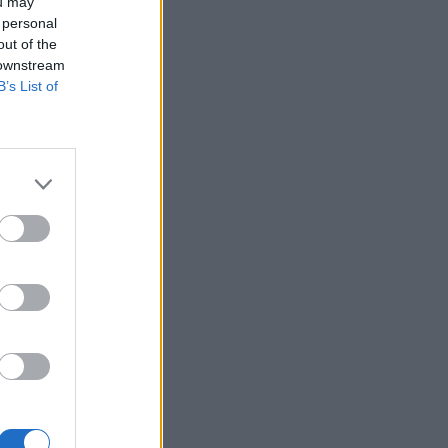
ou may
 personal
out of the
 downstream
B’s List of