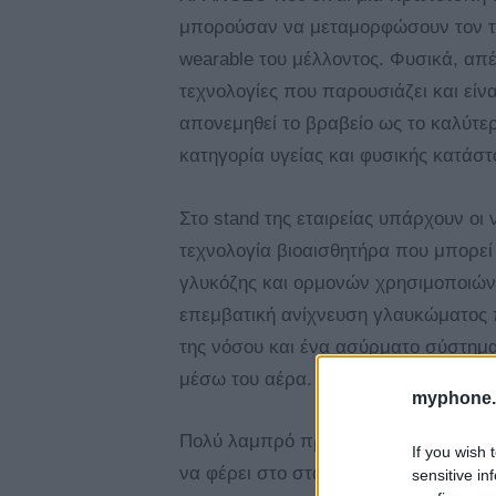
μπορούσαν να μεταμορφώσουν τον τρ
wearable του μέλλοντος. Φυσικά, απ
τεχνολογίες που παρουσιάζει και είν
απονεμηθεί το βραβείο ως το καλύτ
κατηγορία υγείας και φυσικής κατάστ
Στο stand της εταιρείας υπάρχουν ο
τεχνολογία βιοαισθητήρα που μπορεί
γλυκόζης και ορμονών χρησιμοποιών
επεμβατική ανίχνευση γλαυκώματος 
της νόσου και ένα ασύρματο σύστημ
μέσω του αέρα.
myphone.
Πολύ λαμπρό προμηνεύται το μέλλο
If you wish 
να φέρει στο στάδιο της παραγωγής α
sensitive in