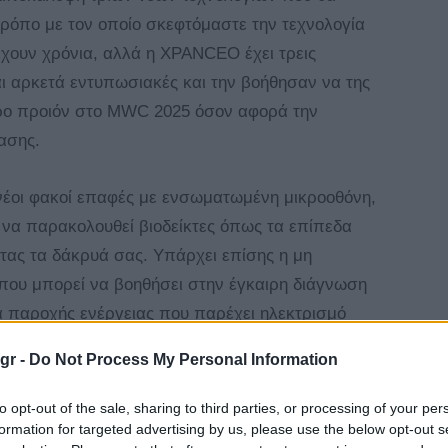
όπο με τον οποίο σκεφτόμαστε την τεχνολογία
έχουν χρόνια, αλλά η XPANCEO έχει τρεις
αι αρκετά εντυπωσιακές και την βοήθησαν να της
ερο προιόν στο MWC 2025 όσον αφορά την
ασης.
ι νέοι φακοί επαφές με ενσωματωμένη μικροοθόνη,
 να παρακολουθεί βιοδείκτες όπως τα επίπεδα
τας τα δάκρυά σας. Υπάρχει επίσης η μη
που μπορεί να βοηθήσει στην έγκαιρη διάγνωση
α παροχής ενέργειας που παρέχει ηλεκτρισμό
gr -
Do Not Process My Personal Information
ν των έξυπων φακών εάν καταφέρει η XPANCEO
to opt-out of the sale, sharing to third parties, or processing of your per
υτούς τους ιδιαίτερους φακούς!
formation for targeted advertising by us, please use the below opt-out s