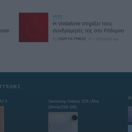
NEWS
Η Vodafone στηρίζει τους
hone
συνδρομητές της στο Ρέθυμνο
By
ΓΙΏΡΓΟΣ ΓΡΊΒΑΣ
1 εβδομάδα ago
ΓΓΕΛΊΕΣ
Α
U 3
Samsung Galaxy S26 Ultra
(Μπλε/256 GB)