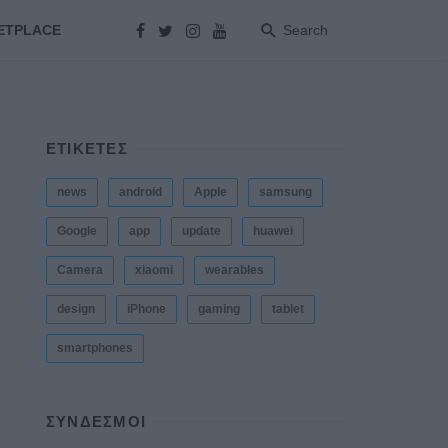
ETPLACE
Search
ΕΤΙΚΕΤΕΣ
news
android
Apple
samsung
Google
app
update
huawei
Camera
xiaomi
wearables
design
iPhone
gaming
tablet
smartphones
ΣΎΝΔΕΣΜΟΙ