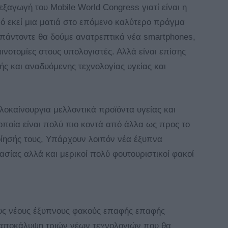
ξαγωγή του Mobile World Congress γιατί είναι η
πό εκεί μια ματιά στο επόμενο καλύτερο πράγμα
ι πάντοντε θα δούμε ανατρεπτικά νέα smartphones,
ινοτομίες στους υπολογιστές. Αλλά είναι επίσης
ικής και αναδυόμενης τεχνολογίας υγείας και
λοκαίνουργια μελλοντικά προϊόντα υγείας και
οποία είναι πολύ πιο κοντά από άλλα ως προς το
οίησής τους, Υπάρχουν
λοιπόν νέα έξυπνα
σίας αλλά και μερικοί πολύ φουτουριστικοί φακοί
ους νέους έξυπνους φακούς επαφής επαφής
αποκάλυψη τριών νέων τεχνολογιών που θα