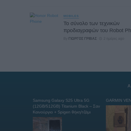
MOBILES
Το σύνολο των τεχνικών
προδιαγραφών του Robot P
By
ΓΙΏΡΓΟΣ ΓΡΊΒΑΣ
2 ημέρες ago
Α
Samsung Galaxy S25 Ultra 5G
GARMIN VEN
(12GB/512GB) Titanium Black – Σαν
Καινούργιο + Spigen θήκη/τζάμι