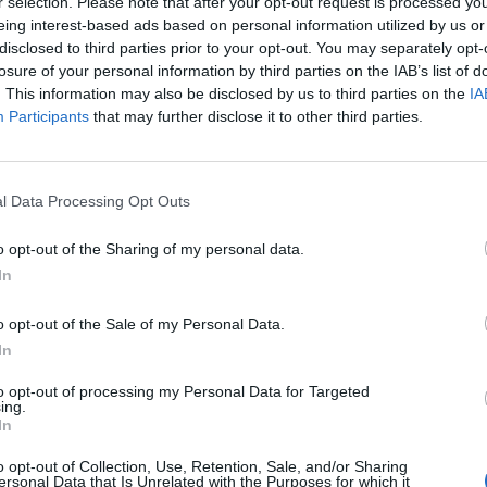
r selection. Please note that after your opt-out request is processed y
eing interest-based ads based on personal information utilized by us or
disclosed to third parties prior to your opt-out. You may separately opt-
Tagged
losure of your personal information by third parties on the IAB’s list of
health
MWC
news
wearables
XPANCEO
with
. This information may also be disclosed by us to third parties on the
IA
Participants
that may further disclose it to other third parties.
0
l Data Processing Opt Outs
o opt-out of the Sharing of my personal data.
In
o opt-out of the Sale of my Personal Data.
In
to opt-out of processing my Personal Data for Targeted
ing.
MOBILES
In
HiLight ονομάζεται τελικά το Pixel
Glow
o opt-out of Collection, Use, Retention, Sale, and/or Sharing
ersonal Data that Is Unrelated with the Purposes for which it