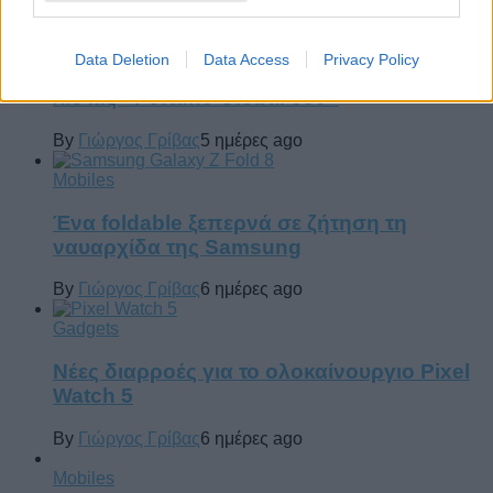
Computers
Data Deletion
Data Access
Privacy Policy
Η Lenovo ανεβαίνει στη θέση 153 της
λίστας «Fortune Global 500»
By
Γιώργος Γρίβας
5 ημέρες ago
Mobiles
Ένα foldable ξεπερνά σε ζήτηση τη
ναυαρχίδα της Samsung
By
Γιώργος Γρίβας
6 ημέρες ago
Gadgets
Νέες διαρροές για το ολοκαίνουργιο Pixel
Watch 5
By
Γιώργος Γρίβας
6 ημέρες ago
Mobiles