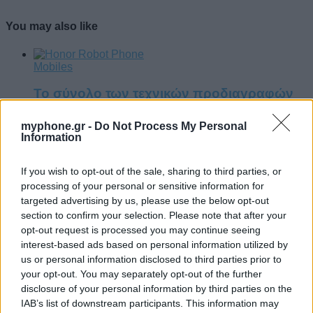
You may also like
Mobiles
Το σύνολο των τεχνικών προδιαγραφών
του Robot Phone
myphone.gr -
Do Not Process My Personal
By
Γιώργος Γρίβας
14 ώρες ago
Information
Mobiles
If you wish to opt-out of the sale, sharing to third parties, or
processing of your personal or sensitive information for
HiLight ονομάζεται τελικά το Pixel Glow
targeted advertising by us, please use the below opt-out
section to confirm your selection. Please note that after your
By
Γιώργος Γρίβας
16 ώρες ago
opt-out request is processed you may continue seeing
Mobiles
interest-based ads based on personal information utilized by
us or personal information disclosed to third parties prior to
Σε εντυπωσιακή απόχρωση “Dune” το
your opt-out. You may separately opt-out of the further
Pixel 11 Pro XL
disclosure of your personal information by third parties on the
IAB’s list of downstream participants. This information may
By
Γιώργος Γρίβας
2 ημέρες ago