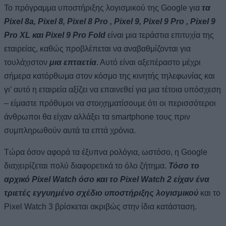
Το πρόγραμμα υποστήριξης λογισμικού της Google για
τα
Pixel 8a, Pixel 8, Pixel 8 Pro , Pixel 9, Pixel 9 Pro , Pixel 9
Pro XL και Pixel 9 Pro Fold
είναι μια τεράστια επιτυχία της
εταιρείας, καθώς προβλέπεται να αναβαθμίζονται για
τουλάχιστον
μια επταετία
. Αυτό είναι αξεπέραστο μέχρι
σήμερα κατόρθωμα στον κόσμο της κινητής τηλεφωνίας και
γι’ αυτό η εταιρεία αξίζει να επαινεθεί για μια τέτοια υπόσχεση
– είμαστε πρόθυμοι να στοιχηματίσουμε ότι οι περισσότεροι
άνθρωποι θα είχαν αλλάξει τα smartphone τους πριν
συμπληρωθούν αυτά τα επτά χρόνια.
Τώρα όσον αφορά τα έξυπνα ρολόγια, ωστόσο, η Google
διαχειρίζεται πολύ διαφορετικά το όλο ζήτημα.
Τόσο το
αρχικό Pixel Watch όσο και το Pixel Watch 2 είχαν ένα
τριετές εγγυημένο σχέδιο υποστήριξης λογισμικού
και το
Pixel Watch 3 βρίσκεται ακριβώς στην ίδια κατάσταση.