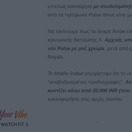
εντελώς καινούργια
με συνδεσιμότη
από τα τηλέφωνα Pulse όπως είπε μι
Να τονίσουμε πως το όνομα Arrow ε
κοινωνικής δικτύωσης X.
Αρχικά, υπ
νέο Pulse με ροζ χρώμα
, μετά από 
Royals.
Το Mobile Indian
ισχυρίστηκε ότι το ν
“αναβαθμισμένες προδιαγραφές”.
Αυ
κοστίζει κάτω από 20.000 INR (που 
κυκλοφορήσει στις αρχές Ιουνίου.