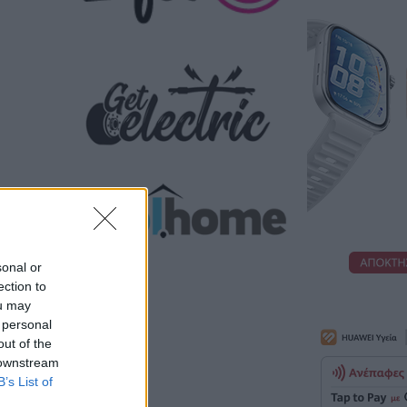
sonal or
ection to
ou may
 personal
out of the
 downstream
B’s List of