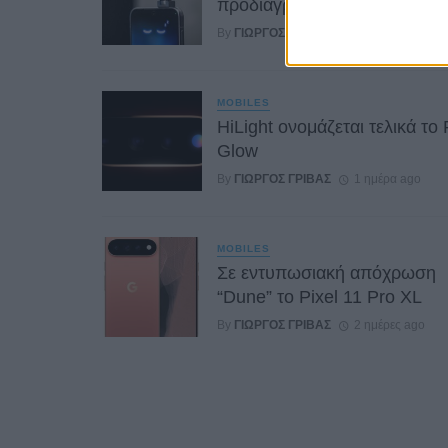
προδιαγραφών του Robot P
By
ΓΙΏΡΓΟΣ ΓΡΊΒΑΣ
1 ημέρα ago
MOBILES
HiLight ονομάζεται τελικά το 
Glow
By
ΓΙΏΡΓΟΣ ΓΡΊΒΑΣ
1 ημέρα ago
MOBILES
Σε εντυπωσιακή απόχρωση
“Dune” το Pixel 11 Pro XL
By
ΓΙΏΡΓΟΣ ΓΡΊΒΑΣ
2 ημέρες ago