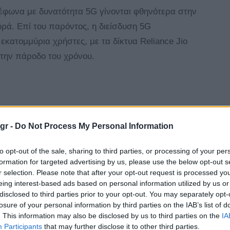
έφωνα με δυνατότητα 5G γίνονται φθηνότερα στην
γορά. Επί του παρόντος, η διείσδυση 5G
εκατομμύρια χρήστες, με τα δίκτυα Reliance Jio
ε την πάροδο του χρόνου.
gr -
Do Not Process My Personal Information
Tagged
android
HMD Arrow
news
Ινδία
with
to opt-out of the sale, sharing to third parties, or processing of your per
formation for targeted advertising by us, please use the below opt-out s
0
r selection. Please note that after your opt-out request is processed y
eing interest-based ads based on personal information utilized by us or
disclosed to third parties prior to your opt-out. You may separately opt-
losure of your personal information by third parties on the IAB’s list of
. This information may also be disclosed by us to third parties on the
IA
Participants
that may further disclose it to other third parties.