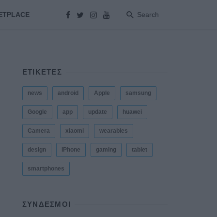
ETPLACE
Search
ΕΤΙΚΕΤΕΣ
news
android
Apple
samsung
Google
app
update
huawei
Camera
xiaomi
wearables
design
iPhone
gaming
tablet
smartphones
ΣΎΝΔΕΣΜΟΙ