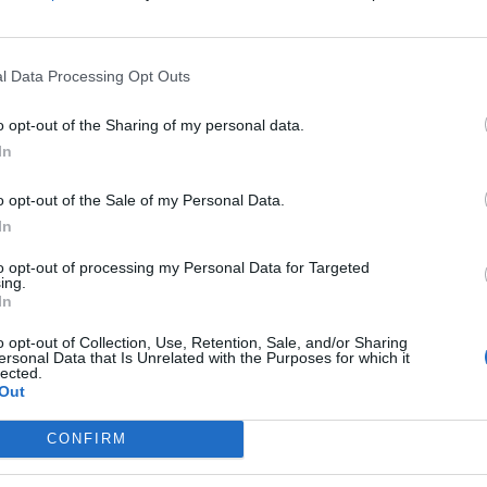
l Data Processing Opt Outs
o opt-out of the Sharing of my personal data.
GADGETS
Motorola: ετοιμάζει δυναμική
In
επιστροφή στα smartwatches
o opt-out of the Sale of my Personal Data.
By
ΓΙΏΡΓΟΣ ΓΡΊΒΑΣ
3 ημέρες ago
In
to opt-out of processing my Personal Data for Targeted
GADGETS
ing.
Η πιο ταξιδιάρικη βαλίτσα του
In
 70
φετινού καλοκαιριού έχει την
o opt-out of Collection, Use, Retention, Sale, and/or Sharing
υπογραφή της Xiaomi
ersonal Data that Is Unrelated with the Purposes for which it
lected.
By
ΓΙΏΡΓΟΣ ΓΡΊΒΑΣ
3 ημέρες ago
Out
CONFIRM
NEWS
Η Vodafone στηρίζει τους