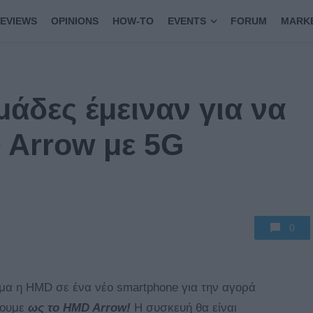
EVIEWS
OPINIONS
HOW-TO
EVENTS
FORUM
MARK
άδες έμειναν για να
D Arrow με 5G
0
ομα η HMD σε ένα νέο smartphone για την αγορά
σουμε
ως το HMD Arrow!
Η συσκευή θα είναι