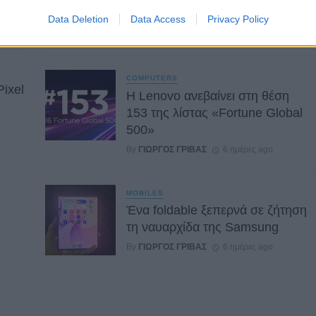
hone
συνδρομητές της στο Ρέθυμνο
Data Deletion
Data Access
Privacy Policy
By
ΓΙΏΡΓΟΣ ΓΡΊΒΑΣ
6 ημέρες ago
COMPUTERS
Pixel
Η Lenovo ανεβαίνει στη θέση
153 της λίστας «Fortune Global
500»
By
ΓΙΏΡΓΟΣ ΓΡΊΒΑΣ
6 ημέρες ago
MOBILES
Ένα foldable ξεπερνά σε ζήτηση
τη ναυαρχίδα της Samsung
By
ΓΙΏΡΓΟΣ ΓΡΊΒΑΣ
6 ημέρες ago