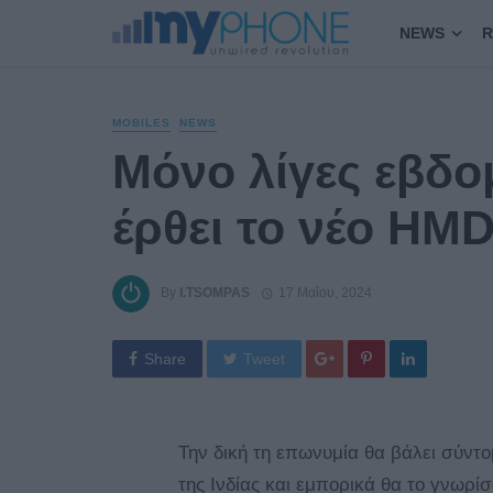
NEWS
R
MOBILES
NEWS
Μόνο λίγες εβδομ
έρθει το νέο HM
By
I.TSOMPAS
17 Μαΐου, 2024
Share
Tweet
Την δική τη επωνυμία θα βάλει σύντ
της Ινδίας και εμπορικά θα το γνωρί