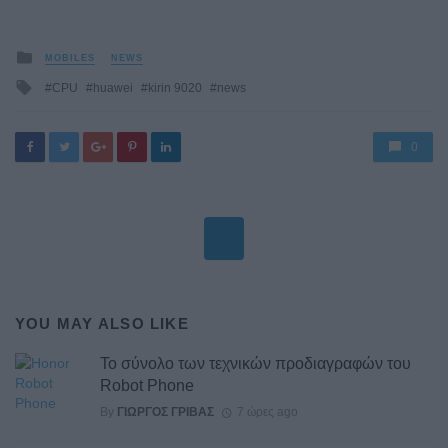
Posted
MOBILES
NEWS
in
Tagged
CPU
huawei
kirin 9020
news
with
0
YOU MAY ALSO LIKE
Το σύνολο των τεχνικών προδιαγραφών του
Robot Phone
By
ΓΙΏΡΓΟΣ ΓΡΊΒΑΣ
7 ώρες ago