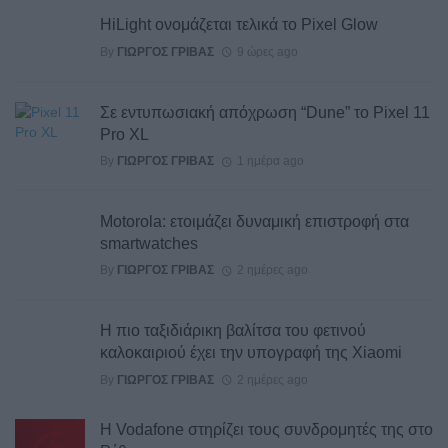
HiLight ονομάζεται τελικά το Pixel Glow
By
ΓΙΏΡΓΟΣ ΓΡΊΒΑΣ
9 ώρες ago
Σε εντυπωσιακή απόχρωση “Dune” το Pixel 11
Pro XL
By
ΓΙΏΡΓΟΣ ΓΡΊΒΑΣ
1 ημέρα ago
Motorola: ετοιμάζει δυναμική επιστροφή στα
smartwatches
By
ΓΙΏΡΓΟΣ ΓΡΊΒΑΣ
2 ημέρες ago
Η πιο ταξιδιάρικη βαλίτσα του φετινού
καλοκαιριού έχει την υπογραφή της Xiaomi
By
ΓΙΏΡΓΟΣ ΓΡΊΒΑΣ
2 ημέρες ago
Η Vodafone στηρίζει τους συνδρομητές της στο