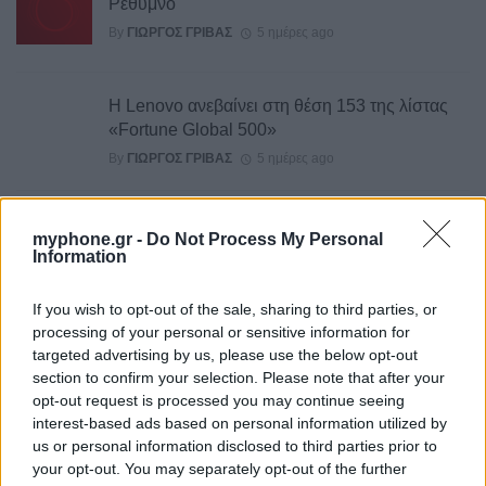
Ρέθυμνο
By
ΓΙΏΡΓΟΣ ΓΡΊΒΑΣ
5 ημέρες ago
Η Lenovo ανεβαίνει στη θέση 153 της λίστας
«Fortune Global 500»
By
ΓΙΏΡΓΟΣ ΓΡΊΒΑΣ
5 ημέρες ago
Ένα foldable ξεπερνά σε ζήτηση τη ναυαρχίδα
myphone.gr -
Do Not Process My Personal
της Samsung
Information
By
ΓΙΏΡΓΟΣ ΓΡΊΒΑΣ
5 ημέρες ago
If you wish to opt-out of the sale, sharing to third parties, or
processing of your personal or sensitive information for
targeted advertising by us, please use the below opt-out
Νέες διαρροές για το ολοκαίνουργιο Pixel
section to confirm your selection. Please note that after your
Watch 5
opt-out request is processed you may continue seeing
By
ΓΙΏΡΓΟΣ ΓΡΊΒΑΣ
5 ημέρες ago
interest-based ads based on personal information utilized by
us or personal information disclosed to third parties prior to
your opt-out. You may separately opt-out of the further
Η MediaTek κάνει την ανατροπή στα τσιπ των