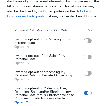
disclosure of your personal information by third parties on the
2nm
IAB’s list of downstream participants. This information may
By
ΓΙΏΡΓΟΣ ΓΡΊΒΑΣ
6 ημέρες ago
also be disclosed by us to third parties on the
IAB’s List of
Downstream Participants
that may further disclose it to other
third parties.
ΕΤΙΚΕΤΕΣ
Personal Data Processing Opt Outs
news
android
Apple
samsung
Google
app
I want to opt-out of the Sharing of my
personal data.
update
huawei
Camera
xiaomi
wearables
Opted In
design
iPhone
gaming
tablet
smartphones
I want to opt-out of the Sale of my
Personal Data.
Opted In
ΣΎΝΔΕΣΜΟΙ
I want to opt-out of processing my
Personal Data for Targeted Advertising.
Opted In
I want to opt-out of Collection, Use,
Retention, Sale, and/or Sharing of my
Personal Data that Is Unrelated with the
Purposes for which it was collected.
Opted Out