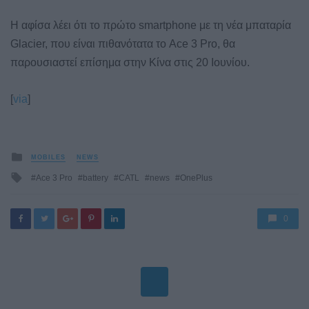
Η αφίσα λέει ότι το πρώτο smartphone με τη νέα μπαταρία
Glacier, που είναι πιθανότατα το Ace 3 Pro, θα
παρουσιαστεί επίσημα στην Κίνα στις 20 Ιουνίου.
[
via
]
Posted
MOBILES
NEWS
in
Tagged
Ace 3 Pro
battery
CATL
news
OnePlus
with
0