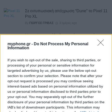
Σε εντυπωσιακή απόχρωση “Dune” το Pixel 11
Pro XL
By
ΓΙΏΡΓΟΣ ΓΡΊΒΑΣ
3 ημέρες ago
Motorola: ετοιμάζει δυναμική επιστροφή στα
smartwatches
myphone.gr -
Do Not Process My Personal
Information
By
ΓΙΏΡΓΟΣ ΓΡΊΒΑΣ
3 ημέρες ago
If you wish to opt-out of the sale, sharing to third parties, or
Η πιο ταξιδιάρικη βαλίτσα του φετινού
processing of your personal or sensitive information for
καλοκαιριού έχει την υπογραφή της Xiaomi
targeted advertising by us, please use the below opt-out
By
ΓΙΏΡΓΟΣ ΓΡΊΒΑΣ
4 ημέρες ago
section to confirm your selection. Please note that after your
opt-out request is processed you may continue seeing
interest-based ads based on personal information utilized by
Η Vodafone στηρίζει τους συνδρομητές της στο
us or personal information disclosed to third parties prior to
Ρέθυμνο
your opt-out. You may separately opt-out of the further
disclosure of your personal information by third parties on the
By
ΓΙΏΡΓΟΣ ΓΡΊΒΑΣ
6 ημέρες ago
IAB’s list of downstream participants. This information may