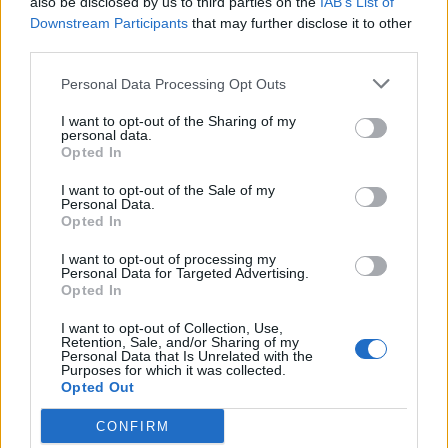
also be disclosed by us to third parties on the
IAB’s List of
Downstream Participants
that may further disclose it to other
Η Lenovo ανεβαίνει στη θέση 153 της λίστας
third parties.
«Fortune Global 500»
By
ΓΙΏΡΓΟΣ ΓΡΊΒΑΣ
6 ημέρες ago
Personal Data Processing Opt Outs
I want to opt-out of the Sharing of my
personal data.
Ένα foldable ξεπερνά σε ζήτηση τη ναυαρχίδα
Opted In
της Samsung
By
ΓΙΏΡΓΟΣ ΓΡΊΒΑΣ
6 ημέρες ago
I want to opt-out of the Sale of my
Personal Data.
Opted In
I want to opt-out of processing my
ΕΤΙΚΕΤΕΣ
Personal Data for Targeted Advertising.
Opted In
news
android
Apple
samsung
Google
app
I want to opt-out of Collection, Use,
Retention, Sale, and/or Sharing of my
update
huawei
Camera
xiaomi
wearables
Personal Data that Is Unrelated with the
Purposes for which it was collected.
design
iPhone
gaming
tablet
smartphones
Opted Out
CONFIRM