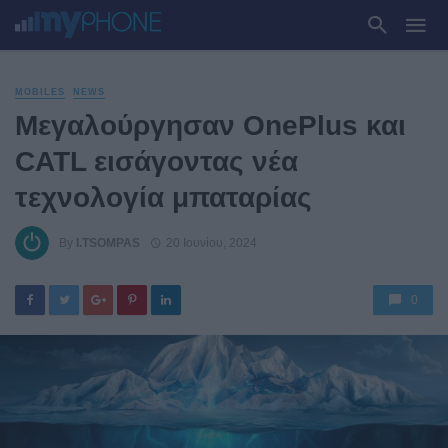
MOBILES
NEWS
Μεγαλούργησαν OnePlus και
CATL εισάγοντας νέα
τεχνολογία μπαταρίας
By
I.TSOMPAS
20 Ιουνίου, 2024
0