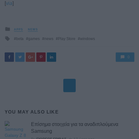
[
via
]
Posted
APPS
NEWS
in
Tagged
beta
games
news
Play Store
windows
with
0
YOU MAY ALSO LIKE
Επίσημα στοιχεία για τα αναδιπλούμενα
Samsung