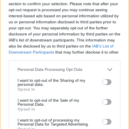
Ένα foldable ξεπερνά σε ζήτηση τη ναυαρχίδα
section to confirm your selection. Please note that after your
της Samsung
opt-out request is processed you may continue seeing
By
ΓΙΏΡΓΟΣ ΓΡΊΒΑΣ
7 ημέρες ago
interest-based ads based on personal information utilized by
us or personal information disclosed to third parties prior to
your opt-out. You may separately opt-out of the further
disclosure of your personal information by third parties on the
ΕΤΙΚΕΤΕΣ
IAB’s list of downstream participants. This information may
also be disclosed by us to third parties on the
IAB’s List of
news
android
Apple
samsung
Google
app
Downstream Participants
that may further disclose it to other
third parties.
update
huawei
Camera
xiaomi
wearables
Personal Data Processing Opt Outs
design
iPhone
gaming
tablet
smartphones
I want to opt-out of the Sharing of my
personal data.
Opted In
ΣΎΝΔΕΣΜΟΙ
I want to opt-out of the Sale of my
Personal Data.
Opted In
I want to opt-out of processing my
Personal Data for Targeted Advertising.
Opted In