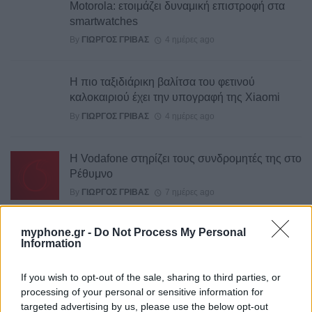
Motorola: ετοιμάζει δυναμική επιστροφή στα
smartwatches
By
ΓΙΏΡΓΟΣ ΓΡΊΒΑΣ
4 ημέρες ago
Η πιο ταξιδιάρικη βαλίτσα του φετινού
καλοκαιριού έχει την υπογραφή της Xiaomi
By
ΓΙΏΡΓΟΣ ΓΡΊΒΑΣ
4 ημέρες ago
Η Vodafone στηρίζει τους συνδρομητές της στο
Ρέθυμνο
By
ΓΙΏΡΓΟΣ ΓΡΊΒΑΣ
7 ημέρες ago
myphone.gr -
Do Not Process My Personal
Η Lenovo ανεβαίνει στη θέση 153 της λίστας
Information
«Fortune Global 500»
By
ΓΙΏΡΓΟΣ ΓΡΊΒΑΣ
7 ημέρες ago
If you wish to opt-out of the sale, sharing to third parties, or
processing of your personal or sensitive information for
targeted advertising by us, please use the below opt-out