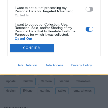
Η πιο ταξιδιάρικη βαλίτσα του φετινού
I want to opt-out of processing my
καλοκαιριού έχει την υπογραφή της Xiaomi
Personal Data for Targeted Advertising.
Opted In
By
ΓΙΏΡΓΟΣ ΓΡΊΒΑΣ
4 ημέρες ago
I want to opt-out of Collection, Use,
Retention, Sale, and/or Sharing of my
Personal Data that Is Unrelated with the
Η Vodafone στηρίζει τους συνδρομητές της στο
Purposes for which it was collected.
Ρέθυμνο
Opted Out
By
ΓΙΏΡΓΟΣ ΓΡΊΒΑΣ
7 ημέρες ago
CONFIRM
ΕΤΙΚΕΤΕΣ
Data Deletion
Data Access
Privacy Policy
news
android
Apple
samsung
Google
app
update
huawei
Camera
xiaomi
wearables
design
iPhone
gaming
tablet
smartphones