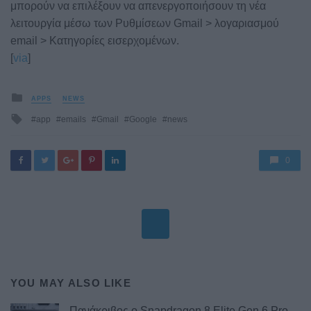
μπορούν να επιλέξουν να απενεργοποιήσουν τη νέα
λειτουργία μέσω των Ρυθμίσεων Gmail > λογαριασμού
email > Κατηγορίες εισερχομένων.
[
via
]
Posted
APPS
NEWS
in
Tagged
app
emails
Gmail
Google
news
with
0
YOU MAY ALSO LIKE
Πανάκριβος ο Snapdragon 8 Elite Gen 6 Pro