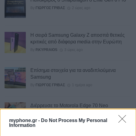
By
ΓΙΏΡΓΟΣ ΓΡΊΒΑΣ
2 ώρες ago
Η σειρά Samsung Galaxy Z αποσπά θετικές
κριτικές από διάφορα media στην Ευρώπη
By
P.KYPRAIOS
3 ώρες ago
Επίσημα στοιχεία για τα αναδιπλούμενα
Samsung
By
ΓΙΏΡΓΟΣ ΓΡΊΒΑΣ
1 ημέρα ago
Διέρρευσε το Motorola Edge 70 Neo
By
ΓΙΏΡΓΟΣ ΓΡΊΒΑΣ
1 ημέρα ago
myphone.gr -
Do Not Process My Personal
Information