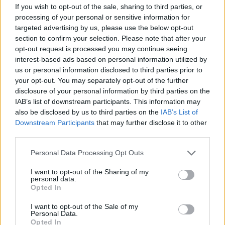
If you wish to opt-out of the sale, sharing to third parties, or
Το σύνολο των τεχνικών προδιαγραφών του
processing of your personal or sensitive information for
Robot Phone
targeted advertising by us, please use the below opt-out
By
ΓΙΏΡΓΟΣ ΓΡΊΒΑΣ
2 ημέρες ago
section to confirm your selection. Please note that after your
opt-out request is processed you may continue seeing
interest-based ads based on personal information utilized by
HiLight ονομάζεται τελικά το Pixel Glow
us or personal information disclosed to third parties prior to
By
ΓΙΏΡΓΟΣ ΓΡΊΒΑΣ
2 ημέρες ago
your opt-out. You may separately opt-out of the further
disclosure of your personal information by third parties on the
IAB’s list of downstream participants. This information may
also be disclosed by us to third parties on the
IAB’s List of
Σε εντυπωσιακή απόχρωση “Dune” το Pixel 11
Downstream Participants
that may further disclose it to other
Pro XL
third parties.
By
ΓΙΏΡΓΟΣ ΓΡΊΒΑΣ
3 ημέρες ago
Personal Data Processing Opt Outs
I want to opt-out of the Sharing of my
Motorola: ετοιμάζει δυναμική επιστροφή στα
personal data.
Opted In
smartwatches
By
ΓΙΏΡΓΟΣ ΓΡΊΒΑΣ
4 ημέρες ago
I want to opt-out of the Sale of my
Personal Data.
Opted In