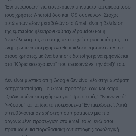
“Eνημερώσεων” για εισερχόμενα μηνύματα και αφορά τόσο
τους χρήστες Android όσο και iOS συσκευών. Στόχος
αυτών των νέων μεταβολών στο Gmail είναι η βελτίωση
της εμπειρίας ηλεκτρονικού ταχυδρομείου και η
διευκόλυνση της εστίασης σε στοιχεία προτεραιότητας. Τα
ενημερωμένα εισερχόμενα θα κυκλοφορήσουν σταδιακά
στους χρήστες, με ένα banner ειδοποίησης να εμφανίζεται
στα “Κύρια εισερχόμενα” που ανακοινώνει την άφιξή του.
Δεν είναι μυστικό ότι η Google δεν είναι νέα στην αυτόματη
κατηγοριοποίηση. Το Gmail προσφέρει εδώ και καιρό
εξειδικευμένα εισερχόμενα για “Προσφορές”, “Κοινωνικά”,
“Φόρουμ” και τα ίδια τα εισερχόμενα “Ενημερώσεις”. Αυτά
απευθύνονται σε χρήστες που προτιμούν μια πιο
οργανωμένη προσέγγιση στο email τους, ενώ όσοι
προτιμούν μια παραδοσιακή αντίστροφη χρονολογική