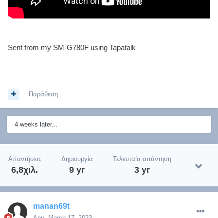
Sent from my SM-G780F using Tapatalk
Παράθεση
4 weeks later...
Απαντήσεις
Δημιουργία
Τελευταία απάντηση
6,8χιλ.
9 yr
3 yr
manan69t
Δημ.
March 17, 2023