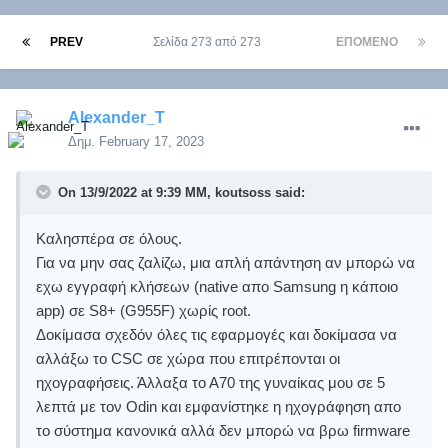
PREV
Σελίδα 273 από 273
ΕΠΌΜΕΝΟ
Alexander_T
Δημ.
February 17, 2023
On 13/9/2022 at 9:39 ΜΜ,
koutsoss
said:
Καλησπέρα σε όλους.
Για να μην σας ζαλίζω, μια απλή απάντηση αν μπορώ να
εχω εγγραφή κλήσεων (native απο Samsung η κάποιο
app) σε S8+ (G955F) χωρίς root.
Δοκίμασα σχεδόν όλες τις εφαρμογές και δοκίμασα να
αλλάξω το CSC σε χώρα που επιτρέπονται οι
ηχογραφήσεις. Άλλαξα το Α70 της γυναίκας μου σε 5
λεπτά με τον Odin και εμφανίστηκε η ηχογράφηση απο
το σύστημα κανονικά αλλά δεν μπορώ να βρω firmware