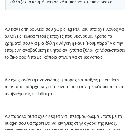
αλλάξω το κινητό μου σε κάτι πιο νέο και πιο φρέσκο.
Αν κάνεις τη δουλειά σου χωρίς lag κτλ, δεν υπάρχει λόγος να
αλλάξεις, ειδικά τέτοιες εποχές που βιώνουμε. Κράτα τα
χρήματά σου για μια άλλη ανάγκη ή κάνε "κουμπαρά" για την
επόμενη αναβάθμιση κινητού αν -χτύπα ξύλο- χαλάσει/σπάσει
το δικό σου ή πάψει κάποια στιγμή να σε ικανοποιεί.
Αν έχεις ανάγκη ανανέωσης, μπορείς να παίξεις με custom
roms που υπάρχουν για το κινητό σου (π.χ. με κάποια rom να
αναβαθμίσεις σε lollipop)
Αν παρόλα αυτά έχεις λεφτά για "πέταμα/ξόδεμα", τότε με το
budget σου θα πρότεινα να κινηθείς στην αγορά της Κίνας,