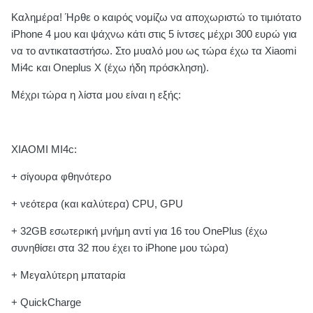
Καλημέρα! Ήρθε ο καιρός νομίζω να αποχωριστώ το τιμιότατο
iPhone 4 μου και ψάχνω κάτι στις 5 ίντσες μέχρι 300 ευρώ για
να το αντικαταστήσω. Στο μυαλό μου ως τώρα έχω τα Xiaomi
Mi4c και Oneplus X (έχω ήδη πρόσκληση).
Μέχρι τώρα η λίστα μου είναι η εξής:
ΧΙΑΟΜΙ ΜΙ4c:
+ σίγουρα φθηνότερο
+ νεότερα (και καλύτερα) CPU, GPU
+ 32GB εσωτερική μνήμη αντί για 16 του OnePlus (έχω
συνηθίσει στα 32 που έχει το iPhone μου τώρα)
+ Μεγαλύτερη μπαταρία
+ QuickCharge