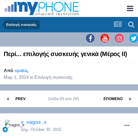
Επιλογή συσκευής
Περί... επιλογής συσκευής γενικά (Μέρος ΙΙ)
Από
spaka
,
May 1, 2014
in
Επιλογή συσκευής
PREV
Σελίδα 93 από 295
ΕΠΌΜΕΝΟ
x_vagos_x
Δημ.
October 30, 2015