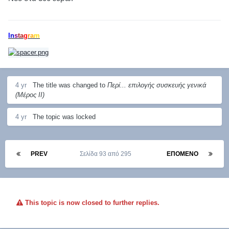
I
n
s
t
a
g
r
a
m
4 yr
The title was changed to
Περί... επιλογής συσκευής γενικά
(Μέρος ΙΙ)
4 yr
The topic was locked
PREV
Σελίδα 93 από 295
ΕΠΌΜΕΝΟ
This topic is now closed to further replies.