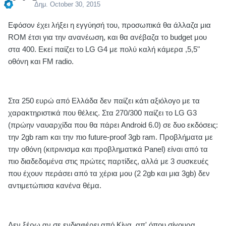
Δημ.
October 30, 2015
Εφόσον έχει λήξει η εγγύησή του, προσωπικά θα άλλαζα μια
ROΜ έτσι για την ανανέωση, και θα ανέβαζα το budget μου
στα 400. Εκεί παίζει το LG G4 με πολύ καλή κάμερα ,5,5"
οθόνη και FM radio.
Στα 250 ευρώ από Ελλάδα δεν παίζει κάτι αξιόλογο με τα
χαρακτηριστικά που θέλεις. Στα 270/300 παίζει το LG G3
(πρώην ναυαρχίδα που θα πάρει Android 6.0) σε δυο εκδόσεις:
την 2gb ram και την πιο future-proof 3gb ram. Προβλήματα με
την οθόνη (κιτρινισμα και προβληματικά Panel) είναι από τα
πιο διαδεδομένα στις πρώτες παρτίδες, αλλά με 3 συσκευές
που έχουν περάσει από τα χέρια μου (2 2gb και μια 3gb) δεν
αντιμετώπισα κανένα θέμα.
Δεν ξέρω αν σε ενδιαφέρει από Κίνα, απ' όπου σίγουρα