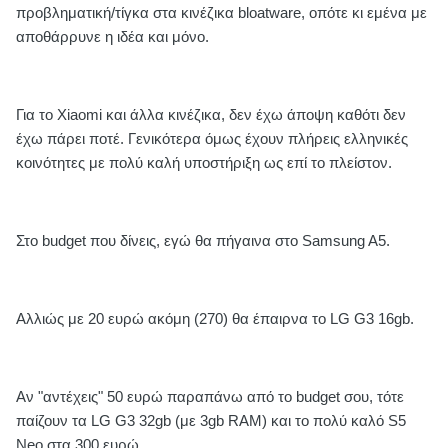
προβληματική/τίγκα στα κινέζικα bloatware, οπότε κι εμένα με
αποθάρρυνε η ιδέα και μόνο.
Για το Xiaomi και άλλα κινέζικα, δεν έχω άποψη καθότι δεν
έχω πάρει ποτέ. Γενικότερα όμως έχουν πλήρεις ελληνικές
κοινότητες με πολύ καλή υποστήριξη ως επί το πλείστον.
Στο budget που δίνεις, εγώ θα πήγαινα στο Samsung A5.
Αλλιώς με 20 ευρώ ακόμη (270) θα έπαιρνα το LG G3 16gb.
Αν "αντέχεις" 50 ευρώ παραπάνω από το budget σου, τότε
παίζουν τα LG G3 32gb (με 3gb RAM) και το πολύ καλό S5
Neo στα 300 ευρώ.