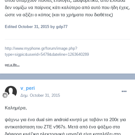
όπου υπάρχουν πολλές επιλογές. Διαφορετικά, από Ελλάδα
δεν νομίζω να παίρνεις κάτι καλύτερο από αυτό που ήδη έχεις,
ώστε να αξίζει ο κόπος (και τα χρήματα που διαθέτεις)
Edited
October 31, 2015
by gdp77
http://www.myphone.gr/forum/image.php?
type=sigpic&userid=5479&dateline=1263640289
get a life...
v_peri
Δημ.
October 31, 2015
Καλημέρα,
ψάχνω για ένα dual sim android κινητό με ταβάνι τα 200ε για
αντικατάσταση του ZTE v967s. Μετά από ένα ψάξιμο στα
διάφορα κινέζικα ηλεκτρονικά μαγαζιά είχα καταλήξει στο