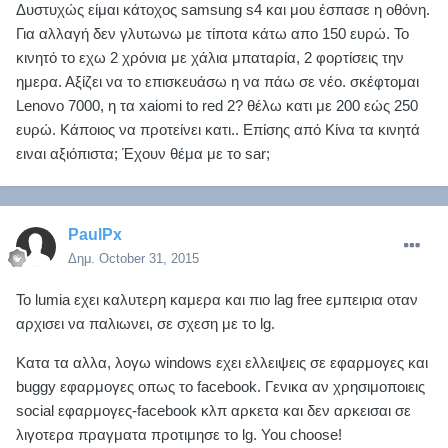
Δυστυχώς είμαι κάτοχος samsung s4 και μου έσπασε η οθόνη.
Για αλλαγή δεν γλυτωνω με τίποτα κάτω απο 150 ευρώ. Το
κινητό το εχω 2 χρόνια με χάλια μπαταρία, 2 φορτίσεις την
ημερα. Αξίζει να το επισκευάσω η να πάω σε νέο. σκέφτομαι
Lenovo 7000, η τα xaiomi to red 2? θέλω κατι με 200 εώς 250
ευρώ. Κάποιος να προτείνει κατι.. Επίσης από Κίνα τα κινητά
ειναι αξιόπιστα; Έχουν θέμα με το sar;
PaulPx
Δημ.
October 31, 2015
Το lumia εχει καλυτερη καμερα και πιο lag free εμπειρια οταν
αρχισει να παλιωνει, σε σχεση με το lg.
Κατα τα αλλα, λογω windows εχει ελλειψεις σε εφαρμογες και
buggy εφαρμογες οπως το facebook. Γενικα αν χρησιμοποιεις
social εφαρμογες-facebook κλπ αρκετα και δεν αρκεισαι σε
λιγοτερα πραγματα προτιμησε το lg. You choose!