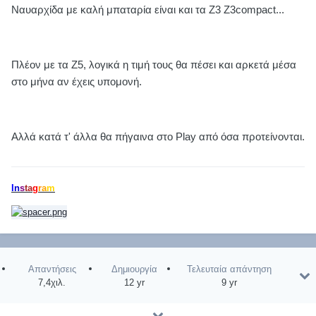
Ναυαρχίδα με καλή μπαταρία είναι και τα Z3 Z3compact...
Πλέον με τα Z5, λογικά η τιμή τους θα πέσει και αρκετά μέσα
στο μήνα αν έχεις υπομονή.
Αλλά κατά τ' άλλα θα πήγαινα στο Play από όσα προτείνονται.
I
n
s
t
a
g
r
a
m
Απαντήσεις
Δημιουργία
Τελευταία απάντηση
7,4χιλ.
12 yr
9 yr