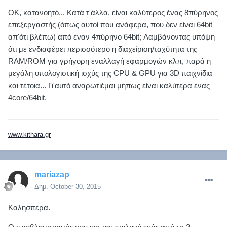
ΟΚ, κατανοητό... Κατά τ'άλλα, είναι καλύτερος ένας 8πύρηνος
επεξεργαστής (όπως αυτοί που ανάφερα, που δεν είναι 64bit
απ'ότι βλέπω) από έναν 4πύρηνο 64bit; Λαμβάνοντας υπόψη
ότι με ενδιαφέρει περισσότερο η διαχείριση/ταχύτητα της
RAM/ROM για γρήγορη εναλλαγή εφαρμογών κλπ, παρά η
μεγάλη υπολογιστική ισχύς της CPU & GPU για 3D παιχνίδια
και τέτοια... Γι'αυτό αναρωτιέμαι μήπως είναι καλύτερα ένας
4core/64bit.
www.kithara.gr
mariazap
Δημ.
October 30, 2015
Καλησπέρα.