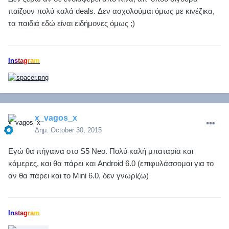
παίζουν πολύ καλά deals. Δεν ασχολούμαι όμως με κινέζικα,
τα παιδιά εδώ είναι ειδήμονες όμως ;)
I
n
s
t
a
g
r
a
m
x_vagos_x
Δημ.
October 30, 2015
Εγώ θα πήγαινα στο S5 Neo. Πολύ καλή μπαταρία και
κάμερες, και θα πάρει και Android 6.0 (επιφυλάσσομαι για το
αν θα πάρει και το Mini 6.0, δεν γνωρίζω)
I
n
s
t
a
g
r
a
m