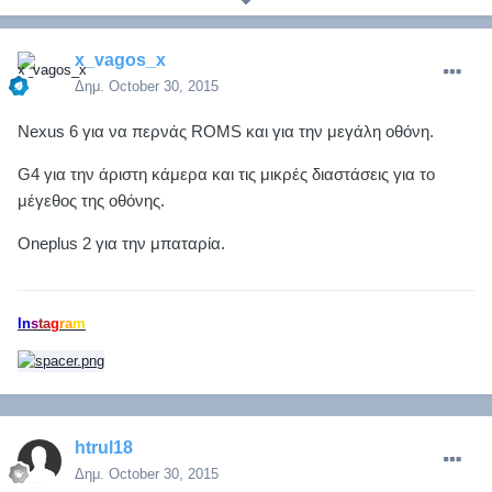
x_vagos_x
Δημ.
October 30, 2015
Nexus 6 για να περνάς ROMS και για την μεγάλη οθόνη.
G4 για την άριστη κάμερα και τις μικρές διαστάσεις για το
μέγεθος της οθόνης.
Oneplus 2 για την μπαταρία.
I
n
s
t
a
g
r
a
m
htrul18
Δημ.
October 30, 2015