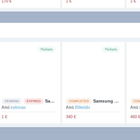
170 €
1 €
1 €
Πώληση
Πώληση
Samsung
Samsung S20 FE Snapdragon
PENDING
EXPIRED
COMPLETED
COM
Από
keltonas
Από
Billeridis
Από
1 €
340 €
460 