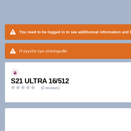
You need to be logged in to see additionnal information and b
Η αγγελία έχει ολοκληρωθεί
S21 ULTRA 16/512
(0 reviews)