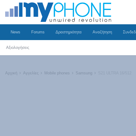
News
Forums
Δραστηριότητα
Αναζήτηση
Συνδεδ
Αξιολογήσεις
Αρχική
Αγγελίες
Mobile phones
Samsung
S21 ULTRA 16/512