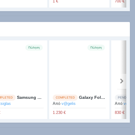
1 €
700 €
Πώληση
Πώληση
Samsung Galaxy Note 10 Plus 512gb Aura glow
Galaxy Fold 3 Silver Καινουριο
PLETED
COMPLETED
PENDING
tsiglas
Από
v@gelis
Από
v@gel
€
1.230 €
830 €