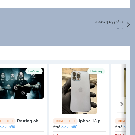
Επόμενη αγγελία
.....
Πώληση
Πώληση
Rotting christ σημερα
Iphoe 13 pro max 256gb
PLETED
COMPLETED
COMPLETE
alex_n80
Από
alex_n80
Από
alex_