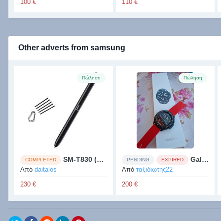
100 €
110 €
Other adverts from samsung
Πώληση
Πώληση
SM-T830 (wifi) - Samsung Tab S4
Galaxy watch 3
COMPLETED
PENDING
EXPIRED
Από
daitalos
Από
ταξιδιωτης22
230 €
200 €