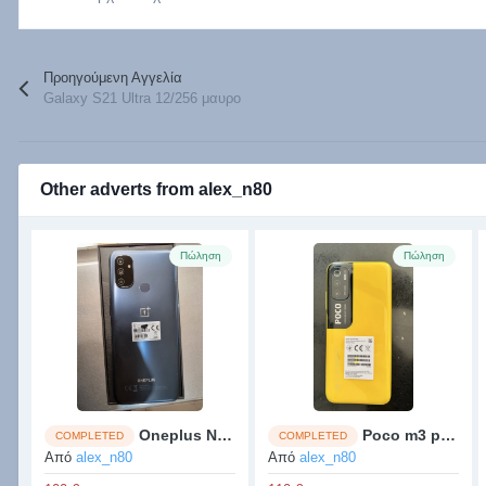
Προηγούμενη Αγγελία
Galaxy S21 Ultra 12/256 μαυρο
Other adverts from alex_n80
Πώληση
Πώληση
Oneplus NordN100
Poco m3 pro 5G 4/64Gb
COMPLETED
COMPLETED
Από
alex_n80
Από
alex_n80