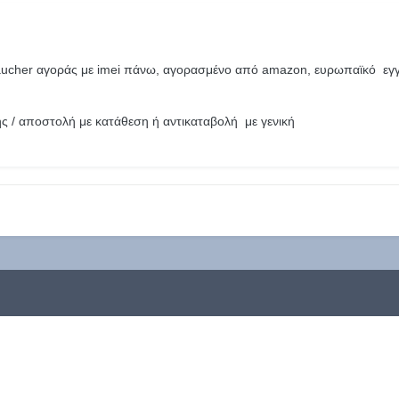
vaucher αγοράς με imei πάνω, αγορασμένο από amazon, ευρωπαϊκό εγγύ
ης / αποστολή με κατάθεση ή αντικαταβολή με γενική