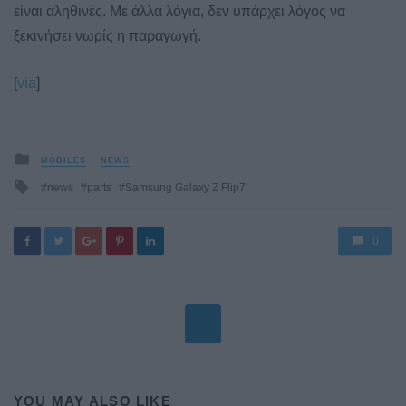
είναι αληθινές. Με άλλα λόγια, δεν υπάρχει λόγος να
ξεκινήσει νωρίς η παραγωγή.
[
via
]
Posted
MOBILES
NEWS
in
Tagged
news
parts
Samsung Galaxy Z Flip7
with
0
YOU MAY ALSO LIKE