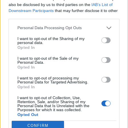
also be disclosed by us to third parties on the
IAB’s List of
Downstream Participants
that may further disclose it to other
Η πιο ταξιδιάρικη βαλίτσα του φετινού
third parties.
καλοκαιριού έχει την υπογραφή της Xiaomi
Personal Data Processing Opt Outs
By
ΓΙΏΡΓΟΣ ΓΡΊΒΑΣ
4 ημέρες ago
I want to opt-out of the Sharing of my
personal data.
Opted In
Η Vodafone στηρίζει τους συνδρομητές της στο
Ρέθυμνο
I want to opt-out of the Sale of my
Personal Data.
By
ΓΙΏΡΓΟΣ ΓΡΊΒΑΣ
1 εβδομάδα ago
Opted In
I want to opt-out of processing my
Personal Data for Targeted Advertising.
ΕΤΙΚΕΤΕΣ
Opted In
news
android
Apple
samsung
Google
app
I want to opt-out of Collection, Use,
Retention, Sale, and/or Sharing of my
Personal Data that Is Unrelated with the
update
huawei
Camera
xiaomi
wearables
Purposes for which it was collected.
Opted Out
design
iPhone
gaming
tablet
smartphones
CONFIRM