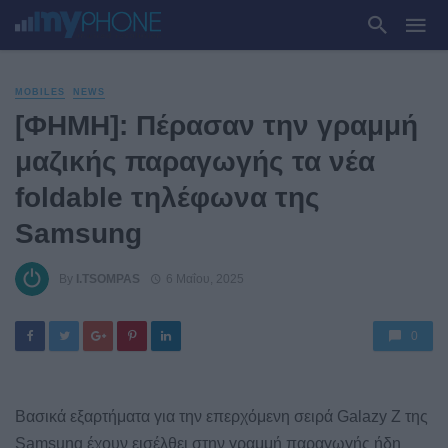
MOBILES
NEWS
[ΦΗΜΗ]: Πέρασαν την γραμμή
μαζικής παραγωγής τα νέα
foldable τηλέφωνα της
Samsung
By
I.TSOMPAS
6 Μαΐου, 2025
0
Βασικά εξαρτήματα για την επερχόμενη σειρά Galazy Z της
Samsung έχουν εισέλθει στην γραμμή παραγωγής ήδη