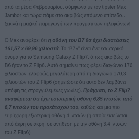
από τα μέσα Φεβρουαρίου, σύμφωνα με τον tipster Max
Jambor και τώρα πάμε στο ακριβώς επόμενο επίπεδο…
ξεκινά η μαζική παραγωγή των πραγματικών τηλεφώνων!
Ο Max αναφέρει ότι
η οθόνη του B7 θα έχει διαστάσεις
161,57 x 69,96 χιλιοστά.
Το “B7»” είναι ένα εσωτερικό
όνομα για το Samsung Galaxy Z Flip7, όπως ακριβώς το
B6 ήταν το Z Flip6. Αυτό σημαίνει πως φέρει διαγώνιο 176
χιλιοστών, ελαφρώς μεγαλύτερη από τη διαγώνιο 170,3
χιλιοστών του Z Flip6 (σημειώστε ότι αυτό δεν λαμβάνει
υπόψη τις στρογγυλεμένες γωνίες).
Πράγματι, το Z Flip7
αναφέρεται ότι έχει εσωτερική οθόνη 6,85 ιντσών, από
6,7 ιντσών του προκάτοχού του
, καθώς και μια πιο
ευρύχωρη εξωτερική οθόνη 4 ιντσών (η οποία εκτείνεται
από άκρη σε άκρη, σε αντίθεση με την οθόνη 3,4 ιντσών
του Z Flip6).