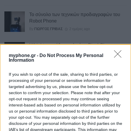
Το σύνολο των τεχνικών προδιαγραφών του
Robot Phone
By
ΓΙΏΡΓΟΣ ΓΡΊΒΑΣ
2 ημέρες ago
HiLight ονομάζεται τελικά το Pixel Glow
By
ΓΙΏΡΓΟΣ ΓΡΊΒΑΣ
2 ημέρες ago
myphone.gr -
Do Not Process My Personal
Information
If you wish to opt-out of the sale, sharing to third parties, or
Σε εντυπωσιακή απόχρωση “Dune” το Pixel 11
processing of your personal or sensitive information for
Pro XL
targeted advertising by us, please use the below opt-out
section to confirm your selection. Please note that after your
By
ΓΙΏΡΓΟΣ ΓΡΊΒΑΣ
3 ημέρες ago
opt-out request is processed you may continue seeing
interest-based ads based on personal information utilized by
us or personal information disclosed to third parties prior to
Motorola: ετοιμάζει δυναμική επιστροφή στα
your opt-out. You may separately opt-out of the further
smartwatches
disclosure of your personal information by third parties on the
By
ΓΙΏΡΓΟΣ ΓΡΊΒΑΣ
4 ημέρες ago
IAB’s list of downstream participants. This information may