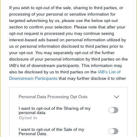
Pro XL
If you wish to opt-out of the sale, sharing to third parties, or
By
ΓΙΏΡΓΟΣ ΓΡΊΒΑΣ
3 ημέρες ago
processing of your personal or sensitive information for
targeted advertising by us, please use the below opt-out
section to confirm your selection. Please note that after your
Motorola: ετοιμάζει δυναμική επιστροφή στα
opt-out request is processed you may continue seeing
smartwatches
interest-based ads based on personal information utilized by
By
ΓΙΏΡΓΟΣ ΓΡΊΒΑΣ
4 ημέρες ago
us or personal information disclosed to third parties prior to
your opt-out. You may separately opt-out of the further
disclosure of your personal information by third parties on the
IAB’s list of downstream participants. This information may
Η πιο ταξιδιάρικη βαλίτσα του φετινού
also be disclosed by us to third parties on the
IAB’s List of
καλοκαιριού έχει την υπογραφή της Xiaomi
Downstream Participants
that may further disclose it to other
By
ΓΙΏΡΓΟΣ ΓΡΊΒΑΣ
4 ημέρες ago
third parties.
Personal Data Processing Opt Outs
Η Vodafone στηρίζει τους συνδρομητές της στο
Ρέθυμνο
I want to opt-out of the Sharing of my
personal data.
By
ΓΙΏΡΓΟΣ ΓΡΊΒΑΣ
7 ημέρες ago
Opted In
I want to opt-out of the Sale of my
Personal Data.
Η Lenovo ανεβαίνει στη θέση 153 της λίστας