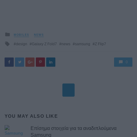
Posted
MOBILES
NEWS
in
Tagged
design
Galaxy Z Fold7
news
samsung
Z Flip7
with
0
YOU MAY ALSO LIKE
Επίσημα στοιχεία για τα αναδιπλούμενα
Samsung