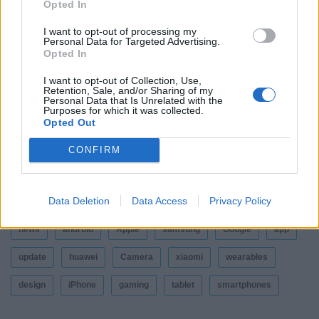
Opted In
«Fortune Global 500»
I want to opt-out of processing my
By
ΓΙΏΡΓΟΣ ΓΡΊΒΑΣ
7 ημέρες ago
Personal Data for Targeted Advertising.
Opted In
I want to opt-out of Collection, Use,
Ένα foldable ξεπερνά σε ζήτηση τη ναυαρχίδα
Retention, Sale, and/or Sharing of my
της Samsung
Personal Data that Is Unrelated with the
Purposes for which it was collected.
By
ΓΙΏΡΓΟΣ ΓΡΊΒΑΣ
7 ημέρες ago
Opted Out
CONFIRM
ΕΤΙΚΕΤΕΣ
Data Deletion
Data Access
Privacy Policy
news
android
Apple
samsung
Google
app
update
huawei
Camera
xiaomi
wearables
design
iPhone
gaming
tablet
smartphones