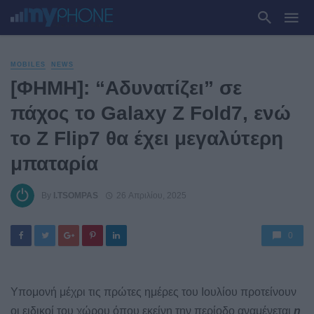
MOBILES
NEWS
[ΦΗΜΗ]: “Αδυνατίζει” σε
πάχος το Galaxy Z Fold7, ενώ
το Z Flip7 θα έχει μεγαλύτερη
μπαταρία
By
I.TSOMPAS
26 Απριλίου, 2025
0
Υπομονή μέχρι τις πρώτες ημέρες του Ιουλίου προτείνουν
οι ειδικοί του χώρου όπου εκείνη την περίοδο αναμένεται
η