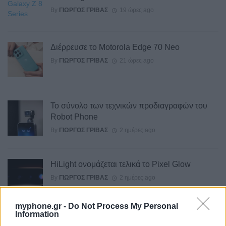
By
ΓΙΏΡΓΟΣ ΓΡΊΒΑΣ
19 ώρες ago
Διέρρευσε το Motorola Edge 70 Neo
By
ΓΙΏΡΓΟΣ ΓΡΊΒΑΣ
21 ώρες ago
Το σύνολο των τεχνικών προδιαγραφών του
Robot Phone
By
ΓΙΏΡΓΟΣ ΓΡΊΒΑΣ
2 ημέρες ago
HiLight ονομάζεται τελικά το Pixel Glow
By
ΓΙΏΡΓΟΣ ΓΡΊΒΑΣ
2 ημέρες ago
myphone.gr -
Do Not Process My Personal
Information
Σε εντυπωσιακή απόχρωση “Dune” το Pixel 11