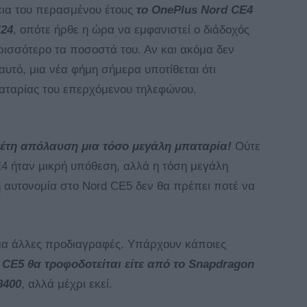
εια του περασμένου έτους
το OnePlus Nord CE4
’24
, οπότε ήρθε η ώρα να εμφανιστεί ο διάδοχός
ερισσότερο τα ποσοστά του. Αν και ακόμα δεν
υτό, μια νέα φήμη σήμερα υποτίθεται ότι
παταρίας του επερχόμενου τηλεφώνου.
κέτη απόλαυση μια τόσο μεγάλη μπαταρία!
Ούτε
4 ήταν μικρή υπόθεση, αλλά η τόση μεγάλη
η αυτονομία στο Nord CE5 δεν θα πρέπει ποτέ να
μα άλλες προδιαγραφές. Υπάρχουν κάποιες
 CE5 θα τροφοδοτείται είτε από το Snapdragon
8400
, αλλά μέχρι εκεί.