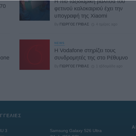
Η πιο ταξιδιάρικη βαλίτσα του
 70
φετινού καλοκαιριού έχει την
υπογραφή της Xiaomi
By
ΓΙΏΡΓΟΣ ΓΡΊΒΑΣ
4 ημέρες ago
NEWS
Η Vodafone στηρίζει τους
hone
συνδρομητές της στο Ρέθυμνο
By
ΓΙΏΡΓΟΣ ΓΡΊΒΑΣ
1 εβδομάδα ago
ΓΓΕΛΊΕΣ
Α
U 3
Samsung Galaxy S26 Ultra