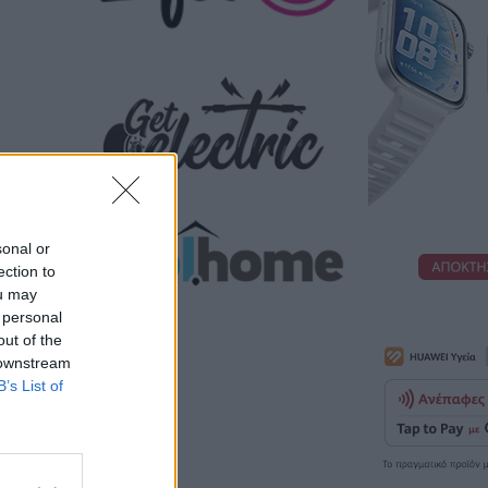
sonal or
ection to
ou may
 personal
out of the
 downstream
B’s List of