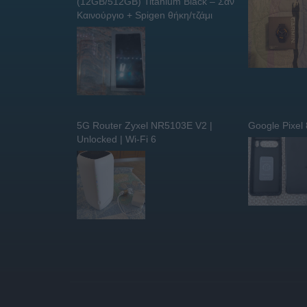
(12GB/512GB) Titanium Black – Σαν
Καινούργιο + Spigen θήκη/τζάμι
5G Router Zyxel NR5103E V2 |
Google Pixel
Unlocked | Wi-Fi 6