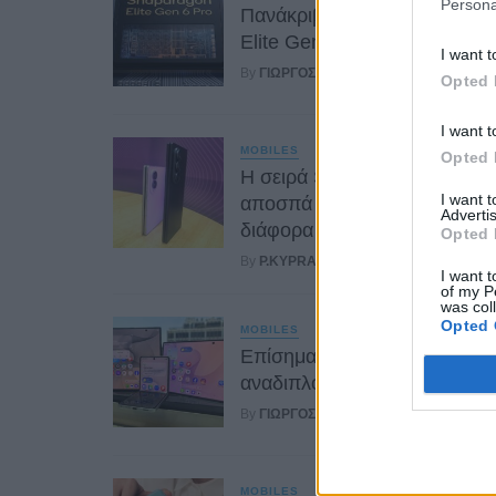
Persona
Πανάκριβος ο Snapdragon 8
Elite Gen 6 Pro
I want t
By
ΓΙΏΡΓΟΣ ΓΡΊΒΑΣ
5 ώρες ago
Opted 
I want t
MOBILES
Opted 
Η σειρά Samsung Galaxy Z
I want 
αποσπά θετικές κριτικές από
Advertis
διάφορα media στην Ευρώπ
Opted 
By
P.KYPRAIOS
6 ώρες ago
I want t
of my P
was col
Opted 
MOBILES
Επίσημα στοιχεία για τα
αναδιπλούμενα Samsung
By
ΓΙΏΡΓΟΣ ΓΡΊΒΑΣ
1 ημέρα ago
MOBILES