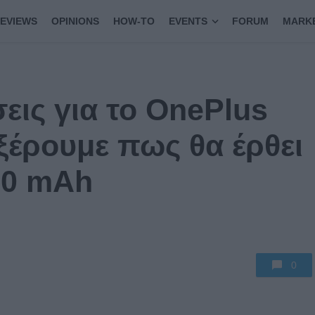
EVIEWS
OPINIONS
HOW-TO
EVENTS
FORUM
MARK
εις για το OnePlus
ξέρουμε πως θα έρθει
00 mAh
0