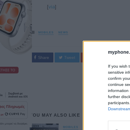
[
via
]
Posted
MOBILES
NEWS
in
myphone.
Share
Tweet
If you wish 
sensitive in
confirm you
continue se
information 
further disc
participants
Downstream 
YOU MAY ALSO LIKE
MOBILES