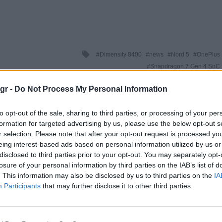
Tagged
Dimensity 8400
news
Nord 5
OnePlus
with
Snapdragon 7 Gen 4 SoC
gr -
Do Not Process My Personal Information
0
to opt-out of the sale, sharing to third parties, or processing of your per
formation for targeted advertising by us, please use the below opt-out s
r selection. Please note that after your opt-out request is processed y
eing interest-based ads based on personal information utilized by us or
disclosed to third parties prior to your opt-out. You may separately opt-
losure of your personal information by third parties on the IAB’s list of
. This information may also be disclosed by us to third parties on the
IA
Participants
that may further disclose it to other third parties.
MOBILES