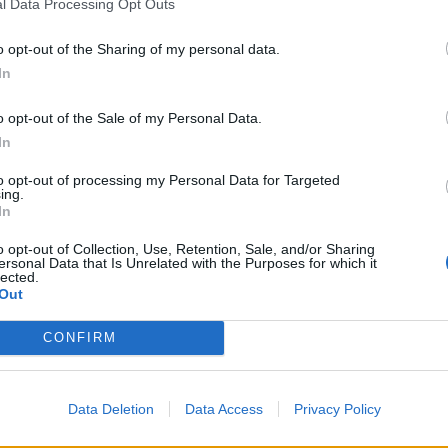
l Data Processing Opt Outs
HiLight ονομάζεται τελικά το Pixel
Glow
o opt-out of the Sharing of my personal data.
By
ΓΙΏΡΓΟΣ ΓΡΊΒΑΣ
2 ημέρες ago
In
o opt-out of the Sale of my Personal Data.
MOBILES
In
Σε εντυπωσιακή απόχρωση
to opt-out of processing my Personal Data for Targeted
“Dune” το Pixel 11 Pro XL
ing.
η
In
By
ΓΙΏΡΓΟΣ ΓΡΊΒΑΣ
3 ημέρες ago
o opt-out of Collection, Use, Retention, Sale, and/or Sharing
ersonal Data that Is Unrelated with the Purposes for which it
lected.
GADGETS
Out
Motorola: ετοιμάζει δυναμική
επιστροφή στα smartwatches
CONFIRM
By
ΓΙΏΡΓΟΣ ΓΡΊΒΑΣ
4 ημέρες ago
Data Deletion
Data Access
Privacy Policy
GADGETS