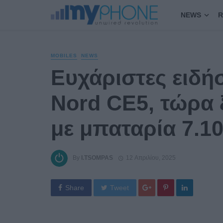
NEWS
R
MOBILES
NEWS
Ευχάριστες ειδήσ
Nord CE5, τώρα 
με μπαταρία 7.1
By
I.TSOMPAS
12 Απριλίου, 2025
Share
Tweet