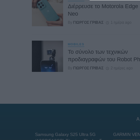
Διέρρευσε το Motorola Edge
Neo
By
ΓΙΏΡΓΟΣ ΓΡΊΒΑΣ
1 ημέρα ago
MOBILES
Το σύνολο των τεχνικών
προδιαγραφών του Robot P
By
ΓΙΏΡΓΟΣ ΓΡΊΒΑΣ
2 ημέρες ago
Α
Samsung Galaxy S25 Ultra 5G
GARMIN VEN