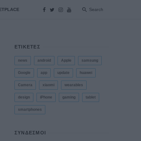
ETPLACE
Search
ΕΤΙΚΕΤΕΣ
news
android
Apple
samsung
Google
app
update
huawei
Camera
xiaomi
wearables
design
iPhone
gaming
tablet
smartphones
ΣΎΝΔΕΣΜΟΙ