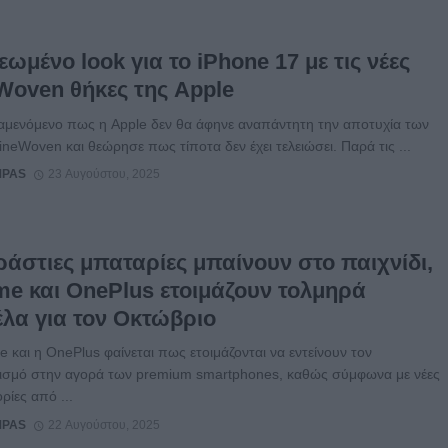
ωμένο look για το iPhone 17 με τις νέες
Woven θήκες της Apple
αμενόμενο πως η Apple δεν θα άφηνε αναπάντητη την αποτυχία των
neWoven και θεώρησε πως τίποτα δεν έχει τελειώσει. Παρά τις ...
MPAS
23 Αυγούστου, 2025
ράστιες μπαταρίες μπαίνουν στο παιχνίδι,
me και OnePlus ετοιμάζουν τολμηρά
έλα για τον Οκτώβριο
 και η OnePlus φαίνεται πως ετοιμάζονται να εντείνουν τον
ισμό στην αγορά των premium smartphones, καθώς σύμφωνα με νέες
ίες από ...
MPAS
22 Αυγούστου, 2025