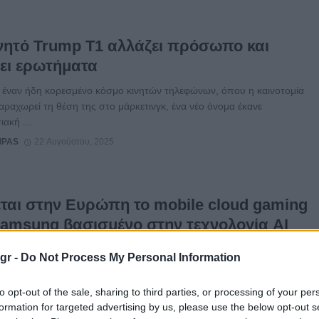
ινητό Trump T1 αλλάζει πρόσωπο και
ει ερωτήματα
 έναν ήδη κορεσμένο κόσμο κινητών τηλεφώνων, όπου η καινοτομία
ραχωρεί τη θέση της στο μάρκετινγκ, ένα νέο όνομα έκανε
ακή ...
MPAS
22 Αυγούστου, 2025
ται στην Ευρώπη το mobile cloud gaming
Samsung βασισμένο στην τεχνολογία AI
α ξεχωριστή υλοποίηση έχουμε από την Samsung και ο λόγος για την
gr -
Do Not Process My Personal Information
ης δοκιμαστικής διάθεσης της υπηρεσίας mobile cloud gaming στην ...
MPAS
22 Αυγούστου, 2025
to opt-out of the sale, sharing to third parties, or processing of your per
formation for targeted advertising by us, please use the below opt-out s