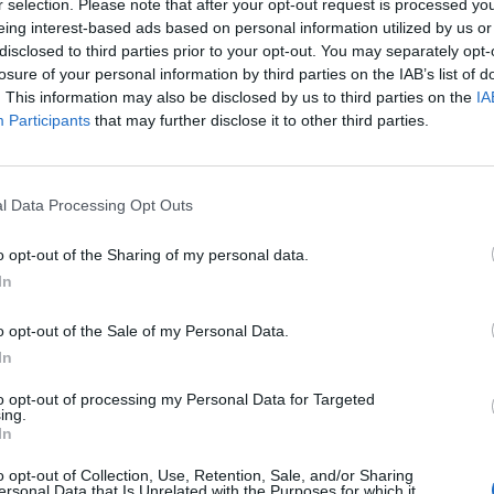
r selection. Please note that after your opt-out request is processed y
eing interest-based ads based on personal information utilized by us or
η συνήθεια στην αλλαγή: Tο Xperia 10 VII
disclosed to third parties prior to your opt-out. You may separately opt-
ι» το σχεδιαστικό μοτίβο της Sony
losure of your personal information by third parties on the IAB’s list of
. This information may also be disclosed by us to third parties on the
IA
ξει κανείς διαδοχικά μοντέλα της σειράς Xperia 10, δύσκολα θα
Participants
that may further disclose it to other third parties.
ι διαφορές χωρίς να συμβουλευτεί τις προδιαγραφές. Η Sony έχει
ι συστηματικά ...
MPAS
22 Αυγούστου, 2025
l Data Processing Opt Outs
o opt-out of the Sharing of my personal data.
In
i Note 15 Pro και Pro+: Επεξεργαστές
γενιάς, κορυφαία φωτεινότητα και
o opt-out of the Sale of my Personal Data.
rOS 2
In
Redmi Note 15 έκανε το επίσημο ντεμπούτο της στην Κίνα, φέρνοντας
to opt-out of processing my Personal Data for Targeted
μοντέλα που έρχονται να συνεχίσουν τη δημοφιλή παράδοση ...
ing.
In
MPAS
21 Αυγούστου, 2025
o opt-out of Collection, Use, Retention, Sale, and/or Sharing
ersonal Data that Is Unrelated with the Purposes for which it