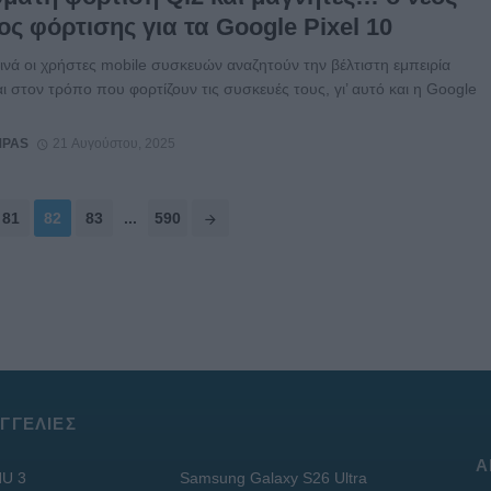
ς φόρτισης για τα Google Pixel 10
νά οι χρήστες mobile συσκευών αναζητούν την βέλτιστη εμπειρία
ι στον τρόπο που φορτίζουν τις συσκευές τους, γι’ αυτό και η Google
MPAS
21 Αυγούστου, 2025
81
82
83
...
590
ΓΓΕΛΊΕΣ
Α
U 3
Samsung Galaxy S26 Ultra