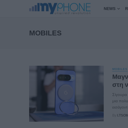
NEWS
R
MOBILES
MOBILES
Μαγνη
στη ν
Σίγουρα 
μια πολ
εισάγοντ
By
I.TSO