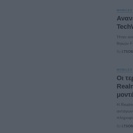
MOBILES
Ανανε
Tech
Ήταν αν
θηκών Fi
By
I.TSO
MOBILES
Οι τε
Real
μοντ
Η Realme
ανταγων
πληροφορ
By
I.TSO