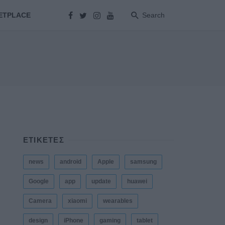
ETPLACE
Search
ΕΤΙΚΕΤΕΣ
news
android
Apple
samsung
Google
app
update
huawei
Camera
xiaomi
wearables
design
iPhone
gaming
tablet