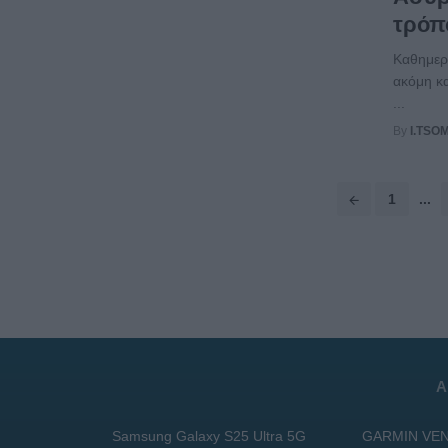
τρόπο
Καθημερι
ακόμη κα
...
By
I.TSO
Posts
1
...
navigation
Α
Samsung Galaxy S25 Ultra 5G
GARMIN VEN