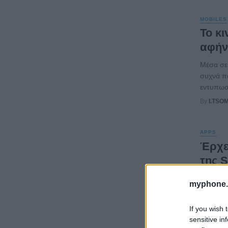
MOBILES
Το κ
αφήν
Μέσα σε
συχνά πα
εντυπωσι
By
I.TSO
APPS
Έρχε
της 
Μια ακόμ
myphone.
έναρξη τ
By
I.TSO
If you wish 
sensitive in