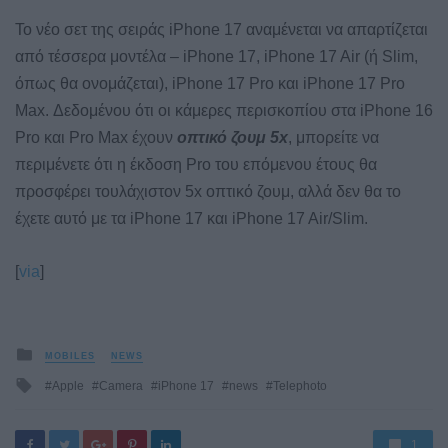
Το νέο σετ της σειράς iPhone 17 αναμένεται να απαρτίζεται
από τέσσερα μοντέλα – iPhone 17, iPhone 17 Air (ή Slim,
όπως θα ονομάζεται), iPhone 17 Pro και iPhone 17 Pro
Max. Δεδομένου ότι οι κάμερες περισκοπίου στα iPhone 16
Pro και Pro Max έχουν
οπτικό ζουμ 5x
, μπορείτε να
περιμένετε ότι η έκδοση Pro του επόμενου έτους θα
προσφέρει τουλάχιστον 5x οπτικό ζουμ, αλλά δεν θα το
έχετε αυτό με τα iPhone 17 και iPhone 17 Air/Slim.
[
via
]
Posted
MOBILES
NEWS
in
Tagged
Apple
Camera
iPhone 17
news
Telephoto
with
1