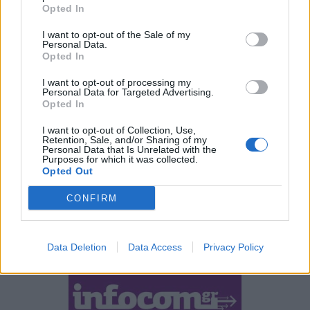
Opted In
news
android
Apple
samsung
Google
app
I want to opt-out of the Sale of my
Personal Data.
update
huawei
Camera
xiaomi
wearables
Opted In
design
iPhone
gaming
tablet
smartphones
I want to opt-out of processing my
Personal Data for Targeted Advertising.
Opted In
ΣΎΝΔΕΣΜΟΙ
I want to opt-out of Collection, Use,
Retention, Sale, and/or Sharing of my
Personal Data that Is Unrelated with the
Purposes for which it was collected.
Opted Out
CONFIRM
Data Deletion
Data Access
Privacy Policy