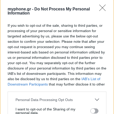
myphone.gr -
Do Not Process My Personal
Η Vodafone στηρίζει τους συνδρομητές της στο
Information
Ρέθυμνο
By
ΓΙΏΡΓΟΣ ΓΡΊΒΑΣ
7 ημέρες ago
If you wish to opt-out of the sale, sharing to third parties, or
processing of your personal or sensitive information for
targeted advertising by us, please use the below opt-out
Η Lenovo ανεβαίνει στη θέση 153 της λίστας
section to confirm your selection. Please note that after your
«Fortune Global 500»
opt-out request is processed you may continue seeing
interest-based ads based on personal information utilized by
By
ΓΙΏΡΓΟΣ ΓΡΊΒΑΣ
7 ημέρες ago
us or personal information disclosed to third parties prior to
your opt-out. You may separately opt-out of the further
Ένα foldable ξεπερνά σε ζήτηση τη ναυαρχίδα
disclosure of your personal information by third parties on the
της Samsung
IAB’s list of downstream participants. This information may
also be disclosed by us to third parties on the
IAB’s List of
By
ΓΙΏΡΓΟΣ ΓΡΊΒΑΣ
7 ημέρες ago
Downstream Participants
that may further disclose it to other
third parties.
Personal Data Processing Opt Outs
ΕΤΙΚΕΤΕΣ
I want to opt-out of the Sharing of my
personal data.