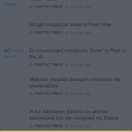
By
ΓΙΏΡΓΟΣ ΓΡΊΒΑΣ
2 ημέρες ago
HiLight ονομάζεται τελικά το Pixel Glow
By
ΓΙΏΡΓΟΣ ΓΡΊΒΑΣ
2 ημέρες ago
Σε εντυπωσιακή απόχρωση “Dune” το Pixel 11
Pro XL
By
ΓΙΏΡΓΟΣ ΓΡΊΒΑΣ
3 ημέρες ago
Motorola: ετοιμάζει δυναμική επιστροφή στα
smartwatches
By
ΓΙΏΡΓΟΣ ΓΡΊΒΑΣ
4 ημέρες ago
Η πιο ταξιδιάρικη βαλίτσα του φετινού
καλοκαιριού έχει την υπογραφή της Xiaomi
By
ΓΙΏΡΓΟΣ ΓΡΊΒΑΣ
4 ημέρες ago